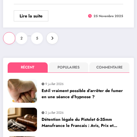
Lire la suite
25 Novembre 2025
Pagination
…
1
2
5
des
publications
RÉCENT
POPULAIRES
COMMENTAIRE
9 juillet 2026
Est-il vraiment possible d’arrêter de fumer
en une séance d’hypnose ?
2 juillet 2026
Détention légale du Pistolet 6-35mm
Manufrance le Francais : Avis, Prix et
Caractéristiques