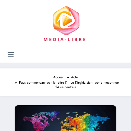
Aller
au
contenu
Accueil
Actu
Pays commencant par la lettre K : Le Kirghizistan, perle meconnue
d’Asie centrale